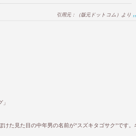
引用元：（版元ドットコム）より
グ」
ぼけた見た目の中年男の名前が”スズキタゴサク”です。