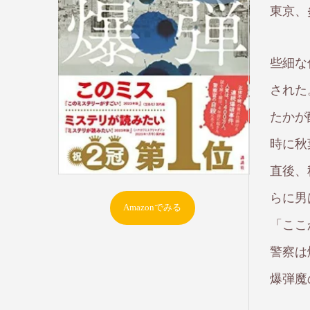
東京、
些細な
された
たかが
時に秋
直後、
らに男
Amazonでみる
「ここ
警察は
爆弾魔