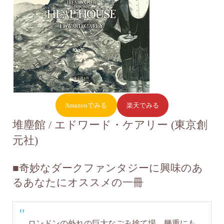
Amazonでみる
楽天でみる
堆塵館 / エドワード・ケアリー (東京創
元社)
■
奇妙なダークファンタジーに興味のあ
るあなたにオススメの一冊
ロンドンの外れの巨大なごみ捨て場。幾重にも