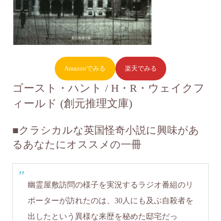
Amazonでみる
楽天でみる
ゴースト・ハント / H・R・ウェイクフ
ィールド (創元推理文庫)
■クラシカルな英国怪奇小説に興味があ
るあなたにオススメの一冊
幽霊屋敷訪問の様子を実況するラジオ番組のリ
ポーターが訪れたのは、30人にも及ぶ自殺者を
出したという異様な来歴を秘めた邸宅だっ