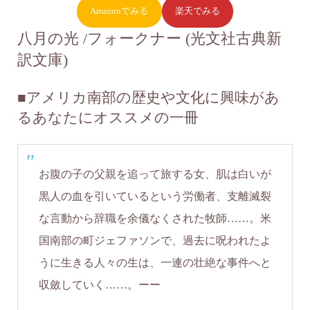
Amazonでみる
楽天でみる
八月の光 /フォークナー (光文社古典新
訳文庫)
■アメリカ南部の歴史や文化に興味があ
るあなたにオススメの一冊
お腹の子の父親を追って旅する女、肌は白いが
黒人の血を引いているという労働者、支離滅裂
な言動から辞職を余儀なくされた牧師……。米
国南部の町ジェファソンで、過去に呪われたよ
うに生きる人々の生は、一連の壮絶な事件へと
収斂していく……。ーー