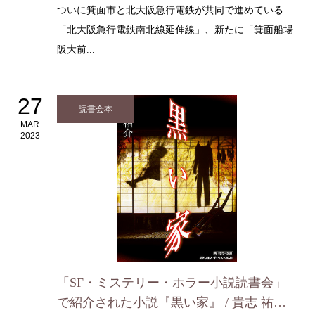
時点)
ついに箕面市と北大阪急行電鉄が共同で進めている
「北大阪急行電鉄南北線延伸線」、新たに「箕面船場
阪大前...
27
読書会本
MAR
2023
「SF・ミステリー・ホラー小説読書会」
で紹介された小説『黒い家』 / 貴志 祐介