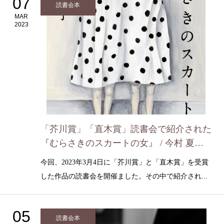
07
読書会本
MAR
2023
「芥川賞」「直木賞」読書会で紹介された
『むらさきのスカートの女』 / 今村 夏子
（3月4日）
今回、2023年3月4日に「芥川賞」と「直木賞」を受賞
した作品の読書会を開催ました。その中で紹介され...
05
読書会本