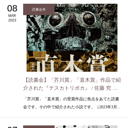
08
読書会本
MAR
2023
【読書会】「芥川賞」「直木賞」作品で紹
介された『テスカトリポカ』 / 佐藤 究 （2
023年3月4日）
「芥川賞」「直木賞」の受賞作品に焦点をあてた読書
会です。その中で紹介された小説です。（2023年3月...