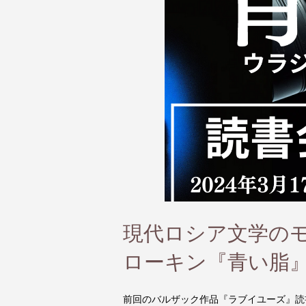
現代ロシア文学の
ローキン『青い脂』読
前回のバルザック作品『ラブイユーズ』読