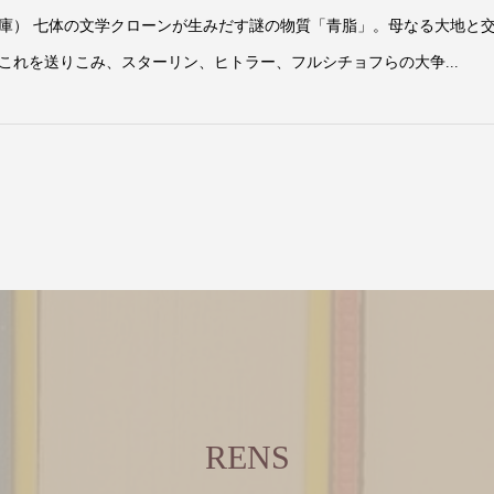
庫） 七体の文学クローンが生みだす謎の物質「青脂」。母なる大地と
これを送りこみ、スターリン、ヒトラー、フルシチョフらの大争...
RENS