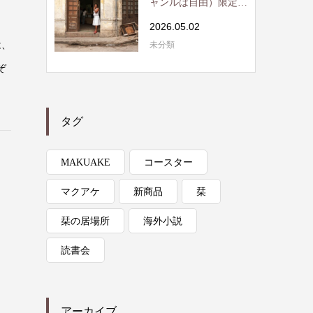
ャンルは自由）限定読
書会開催 / RE...
2026.05.02
は、
未分類
ぞ
タグ
MAKUAKE
コースター
マクアケ
新商品
栞
栞の居場所
海外小説
読書会
アーカイブ