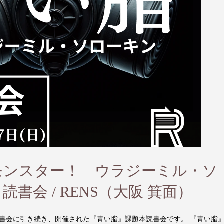
モンスター！ ウラジーミル・ソ
書会 / RENS（大阪 箕面）
書会に引き続き、開催された『青い脂』課題本読書会です。 『青い脂