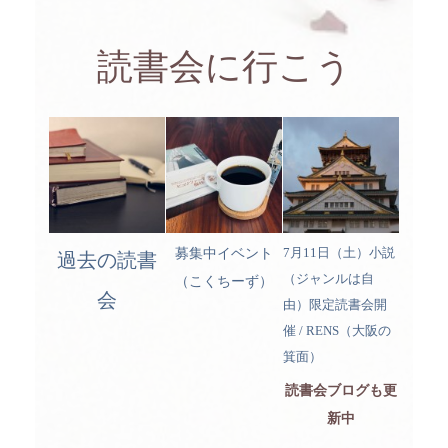
読書会に行こう
7月11日（土）小説
募集中イベント
過去の読書
（ジャンルは自
（こくちーず）
会
由）限定読書会開
催 / RENS（大阪の
箕面）
読書会ブログも更
新中