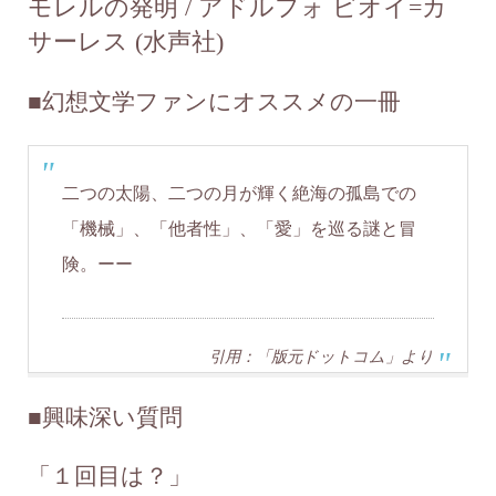
モレルの発明 / アドルフォ ビオイ=カ
サーレス (水声社)
■
幻想文学ファンにオススメの一冊
二つの太陽、二つの月が輝く絶海の孤島での
「機械」、「他者性」、「愛」を巡る謎と冒
険。ーー
引用：「版元ドットコム」より
■
興味深い質問
「１回目は？」