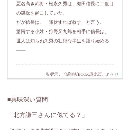
悪名高き武将・松永久秀は、織田信長に二度目
の謀叛を起こしていた。
だが信長は、「降伏すれば赦す」と言う。
驚愕する小姓・狩野又九郎を相手に信長は、
世人は知らぬ久秀の壮絶な半生を語り始める
――
引用元：「講談社BOOK倶楽部」より
■
興味深い質問
「北方謙三さんに似てる？」