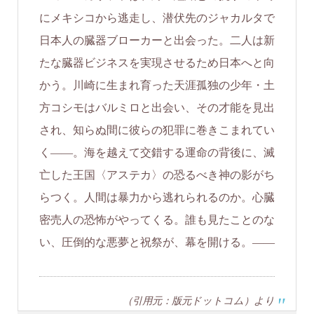
にメキシコから逃走し、潜伏先のジャカルタで
日本人の臓器ブローカーと出会った。二人は新
たな臓器ビジネスを実現させるため日本へと向
かう。川崎に生まれ育った天涯孤独の少年・土
方コシモはバルミロと出会い、その才能を見出
され、知らぬ間に彼らの犯罪に巻きこまれてい
く――。海を越えて交錯する運命の背後に、滅
亡した王国〈アステカ〉の恐るべき神の影がち
らつく。人間は暴力から逃れられるのか。心臓
密売人の恐怖がやってくる。誰も見たことのな
い、圧倒的な悪夢と祝祭が、幕を開ける。――
（引用元：版元ドットコム）より