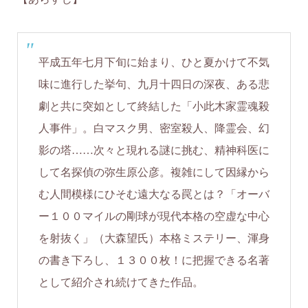
平成五年七月下旬に始まり、ひと夏かけて不気
味に進行した挙句、九月十四日の深夜、ある悲
劇と共に突如として終結した「小此木家霊魂殺
人事件」。白マスク男、密室殺人、降霊会、幻
影の塔……次々と現れる謎に挑む、精神科医に
して名探偵の弥生原公彦。複雑にして因縁から
む人間模様にひそむ遠大なる罠とは？「オーバ
ー１００マイルの剛球が現代本格の空虚な中心
を射抜く」（大森望氏）本格ミステリー、渾身
の書き下ろし、１３００枚！に把握できる名著
として紹介され続けてきた作品。