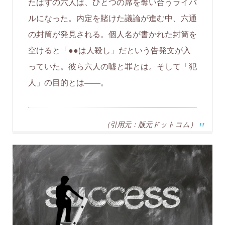
たはずの六人は、ひとつの席を奪い合うライバ
ルになった。内定を賭けた議論が進む中、六通
の封筒が発見される。個人名が書かれた封筒を
空けると「●●は人殺し」だという告発文が入
っていた。彼ら六人の嘘と罪とは。そして「犯
人」の目的とは――。
（引用元：版元ドットコム）