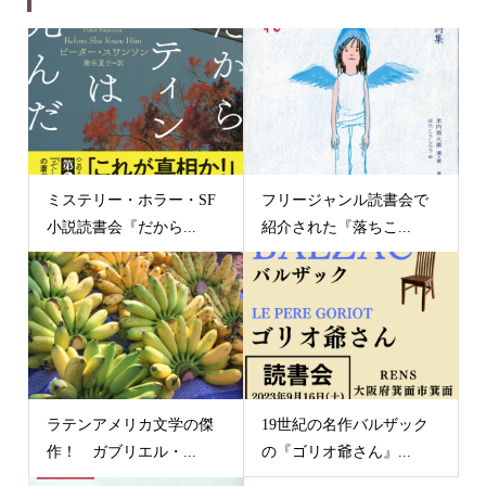
ミステリー・ホラー・SF
フリージャンル読書会で
小説読書会『だから...
紹介された『落ちこ...
ラテンアメリカ文学の傑
19世紀の名作バルザック
作！ ガブリエル・...
の『ゴリオ爺さん』...