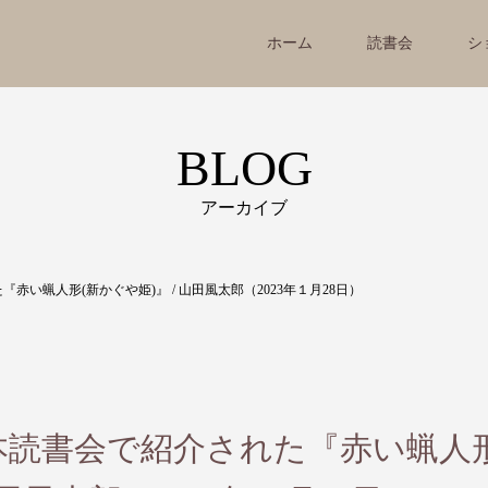
ホーム
読書会
シ
BLOG
アーカイブ
い蝋人形(新かぐや姫)』 / 山田風太郎（2023年１月28日）
本読書会で紹介された『赤い蝋人