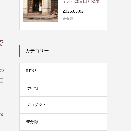
ャンルは自由）限定読
書会開催 / RE...
2026.05.02
未分類
で
カテゴリー
あ
RENS
目
その他
プロダクト
タ
未分類