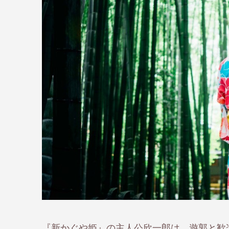
『新かぐや姫』の主人公欣一郎は、遊郭と歓