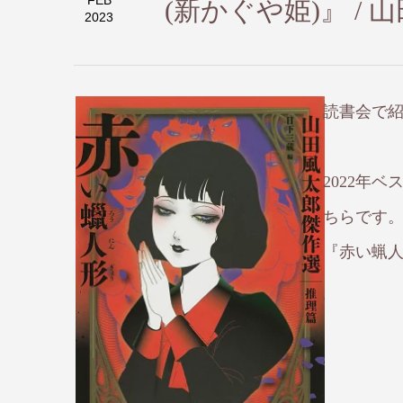
FEB
(新かぐや姫)』 / 
2023
読書会で紹
2022年
ちらです
『赤い蝋人