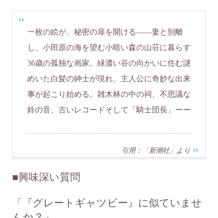
一枚の絵が、秘密の扉を開ける――妻と別離
し、小田原の海を望む小暗い森の山荘に暮らす
36歳の孤独な画家。緑濃い谷の向かいに住む謎
めいた白髪の紳士が現れ、主人公に奇妙な出来
事が起こり始める。雑木林の中の祠、不思議な
鈴の音、古いレコードそして「騎士団長」ーー
引用：「新潮社」より
■
興味深い質問
「『グレートギャツビー』に似ていませ
んか？」