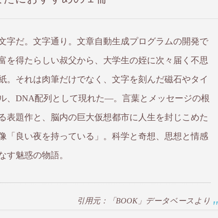
文字だ。文字通り。文章自動生成プログラムの開発で
富を得たらしい叔父から、大学生の姪に次々届く不思
紙。それは肉筆だけでなく、文字を刻んだ磁石やタイ
ル、DNA配列として現れた―。言葉とメッセージの根
る表題作と、脳内の巨大仮想都市に人生を封じこめた
像「良い夜を持っている」。科学と奇想、思想と情感
なす魅惑の物語。
引用元：「BOOK」データベースより