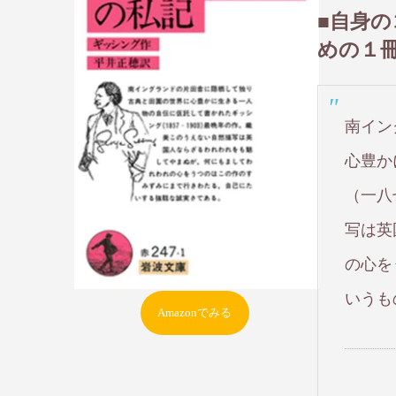
■自身
めの１
南イン
心豊か
（一八
写は英
の心を
いうも
Amazonでみる