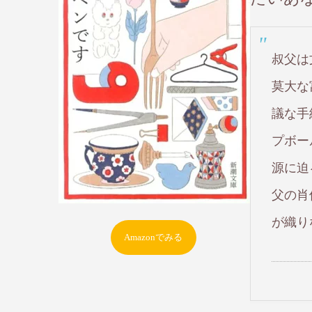
叔父は
莫大な
議な手
プボー
源に迫
父の肖
が織り
Amazonでみる