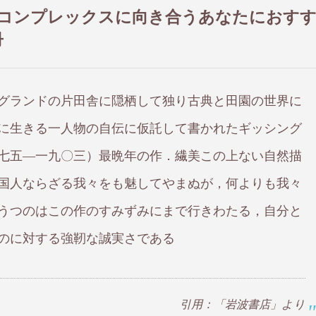
のコンプレックスに向き合うあなたにおす
冊
グランドの片田舎に隠栖して独り古典と田園の世界に
に生きる一人物の自伝に仮託して書かれたギッシング
七五―一九〇三）最晩年の作．繊美この上ない自然描
国人ならざる我々をも魅してやまぬが，何よりも我々
うつのはこの作のすみずみにまで行きわたる，自分と
のに対する強靭な誠実さである
引用：「岩波書店」より