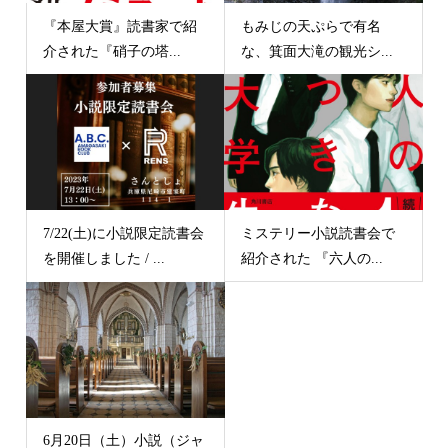
『本屋大賞』読書家で紹
もみじの天ぷらで有名
介された『硝子の塔...
な、箕面大滝の観光シ...
7/22(土)に小説限定読書会
ミステリー小説読書会で
を開催しました / ...
紹介された 『六人の...
6月20日（土）小説（ジャ