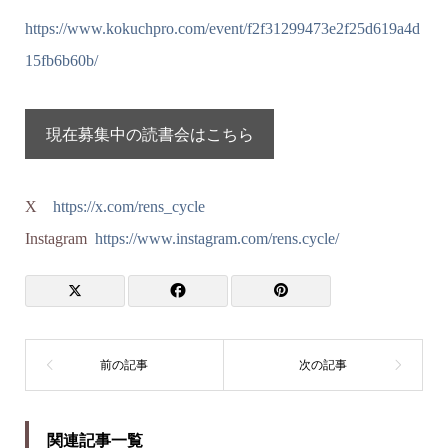
https://www.kokuchpro.com/event/f2f31299473e2f25d619a4d
15fb6b60b/
現在募集中の読書会はこちら
X
https://x.com/rens_cycle
Instagram
https://www.instagram.com/rens.cycle/
関連記事一覧