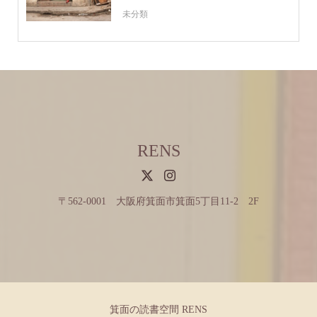
未分類
RENS
〒562-0001 大阪府箕面市箕面5丁目11-2 2F
箕面の読書空間 RENS