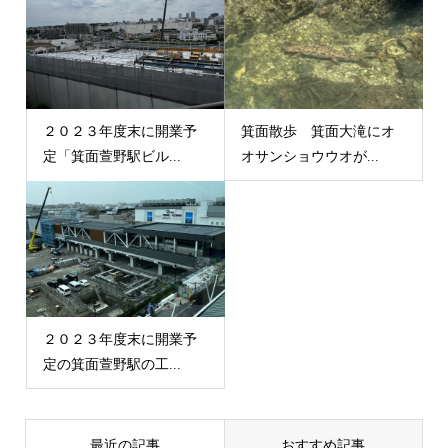
２０２３年度末に開業予
箕面散歩 箕面大滝にオ
定「箕面萱野駅ビル...
オサンショウウオが...
２０２３年度末に開業予
定の箕面萱野駅の工...
最近の記事
おすすめ記事